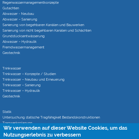
Regenwasser­managementkonzepte
Gutachten
Abwasser - Neubau
Abwasser – Sanierung
Sanierung von begehbaren Kanälen und Bauwerken
Sanierung von nicht begehbaren Kanälen und Schächten
Grundstücks­entwässerung
Abwasser – Hydraulik
Fremdwasser­manage­ment
Geotechnik
Trinkwasser
Trinkwasser – Konzepte / Studien
Trinkwasser – Neubau und Erneuerung
Trinkwasser – Sanierung
Trinkwasser – Hydraulik
Geotechnik
Statik
Untersuchung statische Tragfähigkeit Bestandskonstruktionen
Tragwerksplanung
Wir verwenden auf dieser Website Cookies, um das
Statische Berechnungen bei Sanierungsverfahren
Nutzungserlebnis zu verbessern