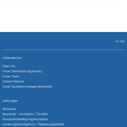
to top
Unternehmen
Über uns
Unser Dienstleistungsansatz
Unser Team
Unsere Historie
Unser Qualitätsmanagementansatz
Leistungen
Abwasser
Abwasser - Konzepte / Studien
Abwasserbeseitigungs­konzepte
Sanierungs­konzepte für Teileinzugs­gebiete