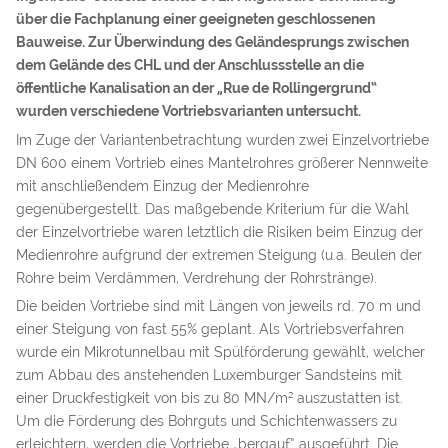
über die Fachplanung einer geeigneten geschlossenen
Bauweise. Zur Überwindung des Geländesprungs zwischen
dem Gelände des CHL und der Anschlussstelle an die
öffentliche Kanalisation an der „Rue de Rollingergrund“
wurden verschiedene Vortriebsvarianten untersucht.
Im Zuge der Variantenbetrachtung wurden zwei Einzelvortriebe
DN 600 einem Vortrieb eines Mantelrohres größerer Nennweite
mit anschließendem Einzug der Medienrohre
gegenübergestellt. Das maßgebende Kriterium für die Wahl
der Einzelvortriebe waren letztlich die Risiken beim Einzug der
Medienrohre aufgrund der extremen Steigung (u.a. Beulen der
Rohre beim Verdämmen, Verdrehung der Rohrstränge).
Die beiden Vortriebe sind mit Längen von jeweils rd. 70 m und
einer Steigung von fast 55% geplant. Als Vortriebsverfahren
wurde ein Mikrotunnelbau mit Spülförderung gewählt, welcher
zum Abbau des anstehenden Luxemburger Sandsteins mit
einer Druckfestigkeit von bis zu 80 MN/m² auszustatten ist.
Um die Förderung des Bohrguts und Schichtenwassers zu
erleichtern, werden die Vortriebe „bergauf“ ausgeführt. Die