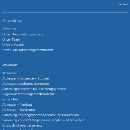
to top
Unternehmen
Über uns
Unser Dienstleistungsansatz
Unser Team
Unsere Historie
Unser Qualitätsmanagementansatz
Leistungen
Abwasser
Abwasser - Konzepte / Studien
Abwasserbeseitigungs­konzepte
Sanierungs­konzepte für Teileinzugs­gebiete
Regenwasser­managementkonzepte
Gutachten
Abwasser - Neubau
Abwasser – Sanierung
Sanierung von begehbaren Kanälen und Bauwerken
Sanierung von nicht begehbaren Kanälen und Schächten
Grundstücks­entwässerung