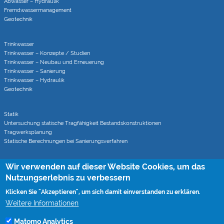
Abwasser – Hydraulik
Fremdwasser­manage­ment
Geotechnik
Trinkwasser
Trinkwasser – Konzepte / Studien
Trinkwasser – Neubau und Erneuerung
Trinkwasser – Sanierung
Trinkwasser – Hydraulik
Geotechnik
Statik
Untersuchung statische Tragfähigkeit Bestandskonstruktionen
Tragwerksplanung
Statische Berechnungen bei Sanierungsverfahren
Wir verwenden auf dieser Website Cookies, um das
Rohrvortrieb
Monitoring von Rohrvortrieben (CoJack)
Nutzungserlebnis zu verbessern
S-Kurven Vortriebe (CoJack Hydra)
Klicken Sie "Akzeptieren", um sich damit einverstanden zu erklären.
Weitere Informationen
Wissen
Matomo Analytics
Mitgliedschaften