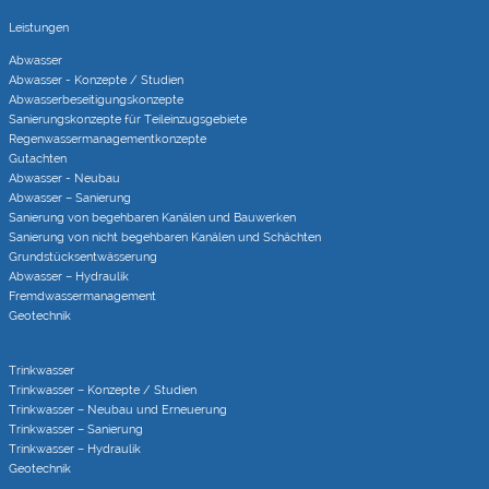
Leistungen
Abwasser
Abwasser - Konzepte / Studien
Abwasserbeseitigungs­konzepte
Sanierungs­konzepte für Teileinzugs­gebiete
Regenwasser­managementkonzepte
Gutachten
Abwasser - Neubau
Abwasser – Sanierung
Sanierung von begehbaren Kanälen und Bauwerken
Sanierung von nicht begehbaren Kanälen und Schächten
Grundstücks­entwässerung
Abwasser – Hydraulik
Fremdwasser­manage­ment
Geotechnik
Trinkwasser
Trinkwasser – Konzepte / Studien
Trinkwasser – Neubau und Erneuerung
Trinkwasser – Sanierung
Trinkwasser – Hydraulik
Geotechnik