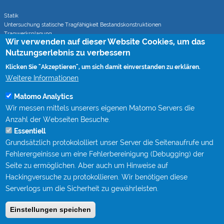
Statik
Untersuchung statische Tragfähigkeit Bestandskonstruktionen
Tragwerksplanung
Wir verwenden auf dieser Website Cookies, um das
Statische Berechnungen bei Sanierungsverfahren
Nutzungserlebnis zu verbessern
Klicken Sie "Akzeptieren", um sich damit einverstanden zu erklären.
Rohrvortrieb
Monitoring von Rohrvortrieben (CoJack)
Weitere Informationen
S-Kurven Vortriebe (CoJack Hydra)
Matomo Analytics
Wir messen mittels unserers eigenen Matomo Servers die
Wissen
Anzahl der Webseiten Besuche.
Mitgliedschaften
Essentiell
Berufsbegleitende Qualifizierung bei STEIN Ingenieure
Grundsätzlich protokololliert unser Server die Seitenaufrufe und
Publikationen
Fachgespräche Rohrvortrieb
Fehlerergeinisse um eine Fehlerbereinigung (Debugging) der
Kanalgipfel
Seite zu ermöglichen. Aber auch um Hinweise auf
Hackingversuche zu protokollieren. Wir benötigen diese
Kontakt
Serverlogs um die Sicherheit zu gewährleisten.
Impressum
Einstellungen speichen
Datenschutz