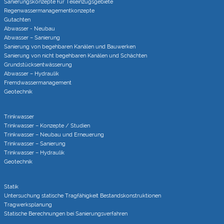
Sanierungs­konzepte für Teileinzugs­gebiete
Regenwasser­managementkonzepte
Gutachten
Abwasser - Neubau
Abwasser – Sanierung
Sanierung von begehbaren Kanälen und Bauwerken
Sanierung von nicht begehbaren Kanälen und Schächten
Grundstücks­entwässerung
Abwasser – Hydraulik
Fremdwasser­manage­ment
Geotechnik
Trinkwasser
Trinkwasser – Konzepte / Studien
Trinkwasser – Neubau und Erneuerung
Trinkwasser – Sanierung
Trinkwasser – Hydraulik
Geotechnik
Statik
Untersuchung statische Tragfähigkeit Bestandskonstruktionen
Tragwerksplanung
Statische Berechnungen bei Sanierungsverfahren