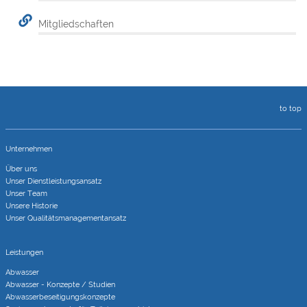
Mitgliedschaften
to top
Unternehmen
Über uns
Unser Dienstleistungsansatz
Unser Team
Unsere Historie
Unser Qualitätsmanagementansatz
Leistungen
Abwasser
Abwasser - Konzepte / Studien
Abwasserbeseitigungs­konzepte