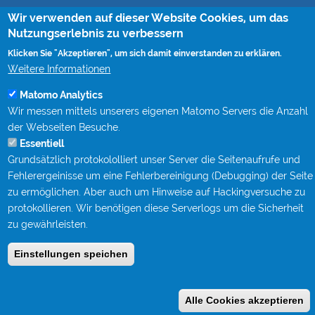
Wir verwenden auf dieser Website Cookies, um das
Rohrvortrieb
Nutzungserlebnis zu verbessern
Monitoring von Rohrvortrieben (CoJack)
S-Kurven Vortriebe (CoJack Hydra)
Klicken Sie "Akzeptieren", um sich damit einverstanden zu erklären.
Weitere Informationen
Wissen
Matomo Analytics
Mitgliedschaften
Wir messen mittels unserers eigenen Matomo Servers die Anzahl
Berufsbegleitende Qualifizierung bei STEIN Ingenieure
der Webseiten Besuche.
Publikationen
Fachgespräche Rohrvortrieb
Essentiell
Kanalgipfel
Grundsätzlich protokololliert unser Server die Seitenaufrufe und
Fehlerergeinisse um eine Fehlerbereinigung (Debugging) der Seite
Kontakt
zu ermöglichen. Aber auch um Hinweise auf Hackingversuche zu
protokollieren. Wir benötigen diese Serverlogs um die Sicherheit
Impressum
zu gewährleisten.
Datenschutz
Einstellungen speichen
Anmelden
Benutzermenü
Alle Cookies akzeptieren