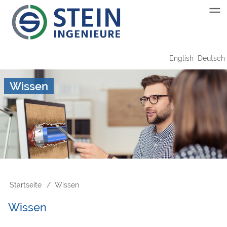
Direkt
Main
zum
Inhalt
navigation
English
Deutsch
Wissen
Startseite
Wissen
Pfadnavigation
Wissen