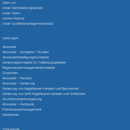
Über uns
Unser Dienstleistungsansatz
Unser Team
Unsere Historie
Unser Qualitätsmanagementansatz
Leistungen
Abwasser
Abwasser - Konzepte / Studien
Abwasserbeseitigungs­konzepte
Sanierungs­konzepte für Teileinzugs­gebiete
Regenwasser­managementkonzepte
Gutachten
Abwasser - Neubau
Abwasser – Sanierung
Sanierung von begehbaren Kanälen und Bauwerken
Sanierung von nicht begehbaren Kanälen und Schächten
Grundstücks­entwässerung
Abwasser – Hydraulik
Fremdwasser­manage­ment
Geotechnik
Trinkwasser