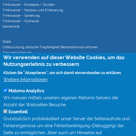
Trinkwasser – Konzepte / Studien
Trinkwasser – Neubau und Erneuerung
Trinkwasser – Sanierung
Trinkwasser – Hydraulik
Geotechnik
Statik
Untersuchung statische Tragfähigkeit Bestandskonstruktionen
Tragwerksplanung
Wir verwenden auf dieser Website Cookies, um das
Statische Berechnungen bei Sanierungsverfahren
Nutzungserlebnis zu verbessern
Klicken Sie "Akzeptieren", um sich damit einverstanden zu erklären.
Rohrvortrieb
Monitoring von Rohrvortrieben (CoJack)
Weitere Informationen
S-Kurven Vortriebe (CoJack Hydra)
Matomo Analytics
Wir messen mittels unserers eigenen Matomo Servers die
Wissen
Anzahl der Webseiten Besuche.
Mitgliedschaften
Essentiell
Berufsbegleitende Qualifizierung bei STEIN Ingenieure
Grundsätzlich protokololliert unser Server die Seitenaufrufe und
Publikationen
Fachgespräche Rohrvortrieb
Fehlerergeinisse um eine Fehlerbereinigung (Debugging) der
Kanalgipfel
Seite zu ermöglichen. Aber auch um Hinweise auf