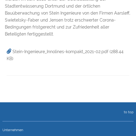
Stadtentwässerung Dortmund und der örtlichen
Bauüberwachung von Stein Ingenieure von den Firmen Aarsleff,
Swietelsky-Faber und Jensen trotz erschwerter Corona-
Bedingungen fristgerecht und zur Zufriedenheit aller
Beteiligten fertiggestellt.
Stein-Ingenieure_Innolines-kompakt_2021-02.pdf
(288.44
KB)
to top
Unternehmen