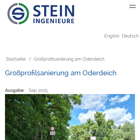
Direkt
Main
zum
Inhalt
navigation
English
Deutsch
Startseite
Großprofilsanierung am Oderdeich
Pfadnavigation
Großprofilsanierung am Oderdeich
Ausgabe
Sep 2025