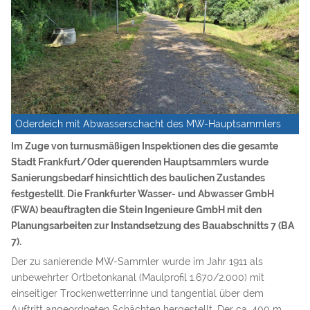
Oderdeich mit Abwasserschacht des MW-Hauptsammlers
Im Zuge von turnusmäßigen Inspektionen des die gesamte
Stadt Frankfurt/Oder querenden Hauptsammlers wurde
Sanierungsbedarf hinsichtlich des baulichen Zustandes
festgestellt. Die Frankfurter Wasser- und Abwasser GmbH
(FWA) beauftragten die Stein Ingenieure GmbH mit den
Planungsarbeiten zur Instandsetzung des Bauabschnitts 7 (BA
7).
Der zu sanierende MW-Sammler wurde im Jahr 1911 als
unbewehrter Ortbetonkanal (Maulprofil 1.670/2.000) mit
einseitiger Trockenwetterrinne und tangential über dem
Auftritt angeordneten Schächten hergestellt. Der ca. 400 m