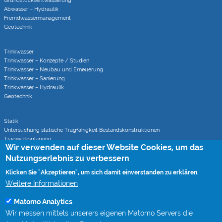
Grundstücks­entwässerung
Abwasser – Hydraulik
Fremdwasser­manage­ment
Geotechnik
Trinkwasser
Trinkwasser – Konzepte / Studien
Trinkwasser – Neubau und Erneuerung
Trinkwasser – Sanierung
Trinkwasser – Hydraulik
Geotechnik
Statik
Untersuchung statische Tragfähigkeit Bestandskonstruktionen
Tragwerksplanung
Wir verwenden auf dieser Website Cookies, um das
Statische Berechnungen bei Sanierungsverfahren
Nutzungserlebnis zu verbessern
Klicken Sie "Akzeptieren", um sich damit einverstanden zu erklären.
Rohrvortrieb
Monitoring von Rohrvortrieben (CoJack)
Weitere Informationen
S-Kurven Vortriebe (CoJack Hydra)
Matomo Analytics
Wir messen mittels unserers eigenen Matomo Servers die
Wissen