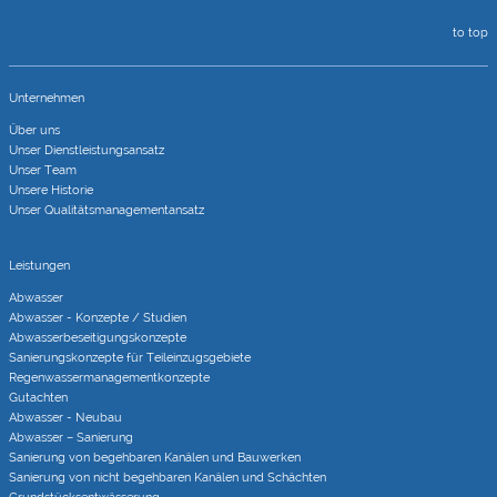
to top
Unternehmen
Über uns
Unser Dienstleistungsansatz
Unser Team
Unsere Historie
Unser Qualitätsmanagementansatz
Leistungen
Abwasser
Abwasser - Konzepte / Studien
Abwasserbeseitigungs­konzepte
Sanierungs­konzepte für Teileinzugs­gebiete
Regenwasser­managementkonzepte
Gutachten
Abwasser - Neubau
Abwasser – Sanierung
Sanierung von begehbaren Kanälen und Bauwerken
Sanierung von nicht begehbaren Kanälen und Schächten