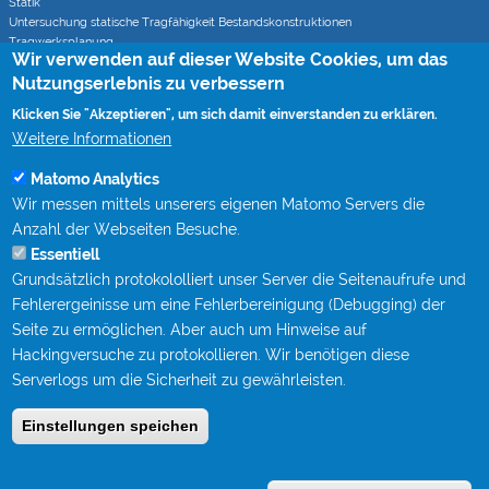
Statik
Untersuchung statische Tragfähigkeit Bestandskonstruktionen
Tragwerksplanung
Wir verwenden auf dieser Website Cookies, um das
Statische Berechnungen bei Sanierungsverfahren
Nutzungserlebnis zu verbessern
Klicken Sie "Akzeptieren", um sich damit einverstanden zu erklären.
Rohrvortrieb
Monitoring von Rohrvortrieben (CoJack)
Weitere Informationen
S-Kurven Vortriebe (CoJack Hydra)
Matomo Analytics
Wir messen mittels unserers eigenen Matomo Servers die
Wissen
Anzahl der Webseiten Besuche.
Mitgliedschaften
Essentiell
Berufsbegleitende Qualifizierung bei STEIN Ingenieure
Grundsätzlich protokololliert unser Server die Seitenaufrufe und
Publikationen
Fachgespräche Rohrvortrieb
Fehlerergeinisse um eine Fehlerbereinigung (Debugging) der
Kanalgipfel
Seite zu ermöglichen. Aber auch um Hinweise auf
Hackingversuche zu protokollieren. Wir benötigen diese
Kontakt
Serverlogs um die Sicherheit zu gewährleisten.
Impressum
Einstellungen speichen
Datenschutz
Anmelden