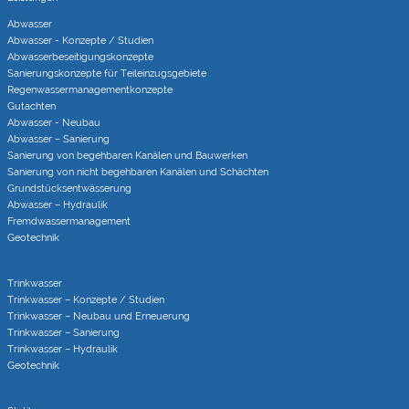
Abwasser
Abwasser - Konzepte / Studien
Abwasserbeseitigungs­konzepte
Sanierungs­konzepte für Teileinzugs­gebiete
Regenwasser­managementkonzepte
Gutachten
Abwasser - Neubau
Abwasser – Sanierung
Sanierung von begehbaren Kanälen und Bauwerken
Sanierung von nicht begehbaren Kanälen und Schächten
Grundstücks­entwässerung
Abwasser – Hydraulik
Fremdwasser­manage­ment
Geotechnik
Trinkwasser
Trinkwasser – Konzepte / Studien
Trinkwasser – Neubau und Erneuerung
Trinkwasser – Sanierung
Trinkwasser – Hydraulik
Geotechnik