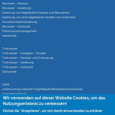
Abwasser - Neubau
Abwasser – Sanierung
Sanierung von begehbaren Kanälen und Bauwerken
Sanierung von nicht begehbaren Kanälen und Schächten
Grundstücks­entwässerung
Abwasser – Hydraulik
Fremdwasser­manage­ment
Geotechnik
Trinkwasser
Trinkwasser – Konzepte / Studien
Trinkwasser – Neubau und Erneuerung
Trinkwasser – Sanierung
Trinkwasser – Hydraulik
Geotechnik
Statik
Untersuchung statische Tragfähigkeit Bestandskonstruktionen
Tragwerksplanung
Wir verwenden auf dieser Website Cookies, um das
Statische Berechnungen bei Sanierungsverfahren
Nutzungserlebnis zu verbessern
Klicken Sie "Akzeptieren", um sich damit einverstanden zu erklären.
Rohrvortrieb