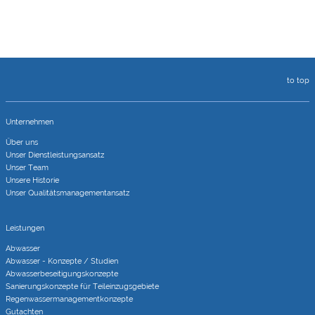
to top
Unternehmen
Über uns
Unser Dienstleistungsansatz
Unser Team
Unsere Historie
Unser Qualitätsmanagementansatz
Leistungen
Abwasser
Abwasser - Konzepte / Studien
Abwasserbeseitigungs­konzepte
Sanierungs­konzepte für Teileinzugs­gebiete
Regenwasser­managementkonzepte
Gutachten