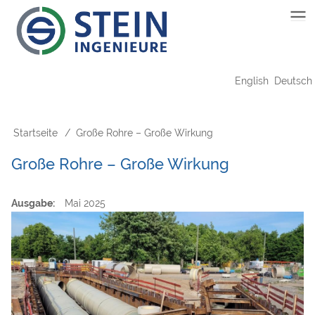
Direkt
Main
zum
Inhalt
navigation
English
Deutsch
Startseite
Große Rohre – Große Wirkung
Pfadnavigation
Große Rohre – Große Wirkung
Ausgabe
Mai 2025