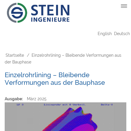
Direkt
Main
zum
Inhalt
navigation
English
Deutsch
Startseite
Einzelrohrlining – Bleibende Verformungen aus
Pfadnavigation
der Bauphase
Einzelrohrlining – Bleibende
Verformungen aus der Bauphase
Ausgabe
März 2025