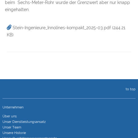
beim Sechs-Meter-Rohr wurde der Grenzwert aber nur knapp
eingehalten.
Stein-Ingenieure_Innolines-kompakt_2025-03.pdf
(244.21
KB)
to top
Unternehmen
Über uns
Unser Dienstleistungsansatz
Unser Team
Unsere Historie