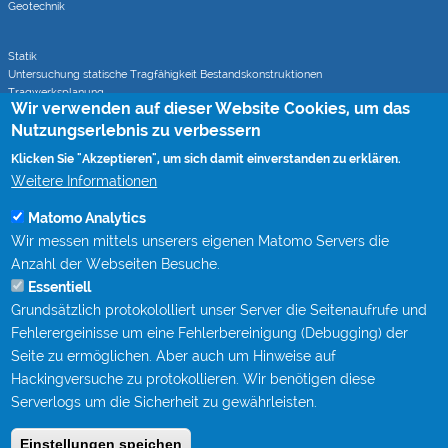
Geotechnik
Statik
Untersuchung statische Tragfähigkeit Bestandskonstruktionen
Tragwerksplanung
Wir verwenden auf dieser Website Cookies, um das
Statische Berechnungen bei Sanierungsverfahren
Nutzungserlebnis zu verbessern
Klicken Sie "Akzeptieren", um sich damit einverstanden zu erklären.
Rohrvortrieb
Monitoring von Rohrvortrieben (CoJack)
Weitere Informationen
S-Kurven Vortriebe (CoJack Hydra)
Matomo Analytics
Wir messen mittels unserers eigenen Matomo Servers die
Wissen
Anzahl der Webseiten Besuche.
Mitgliedschaften
Essentiell
Berufsbegleitende Qualifizierung bei STEIN Ingenieure
Grundsätzlich protokololliert unser Server die Seitenaufrufe und
Publikationen
Fachgespräche Rohrvortrieb
Fehlerergeinisse um eine Fehlerbereinigung (Debugging) der
Kanalgipfel
Seite zu ermöglichen. Aber auch um Hinweise auf
Hackingversuche zu protokollieren. Wir benötigen diese
Kontakt
Serverlogs um die Sicherheit zu gewährleisten.
Impressum
Einstellungen speichen