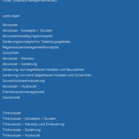
Unser Qualitätsmanagementansatz
Leistungen
Abwasser
Abwasser - Konzepte / Studien
Abwasserbeseitigungs­konzepte
Sanierungs­konzepte für Teileinzugs­gebiete
Regenwasser­managementkonzepte
Gutachten
Abwasser - Neubau
Abwasser – Sanierung
Sanierung von begehbaren Kanälen und Bauwerken
Sanierung von nicht begehbaren Kanälen und Schächten
Grundstücks­entwässerung
Abwasser – Hydraulik
Fremdwasser­manage­ment
Geotechnik
Trinkwasser
Trinkwasser – Konzepte / Studien
Trinkwasser – Neubau und Erneuerung
Trinkwasser – Sanierung
Trinkwasser – Hydraulik