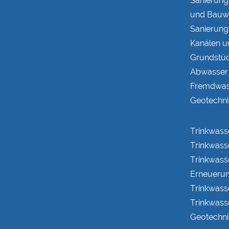
Sanierung
und Bauw
Sanierung
Kanälen u
Grundstüc
Abwasser 
Fremdwas
Geotechni
Trinkwass
Trinkwass
Trinkwass
Erneueru
Trinkwass
Trinkwass
Geotechni