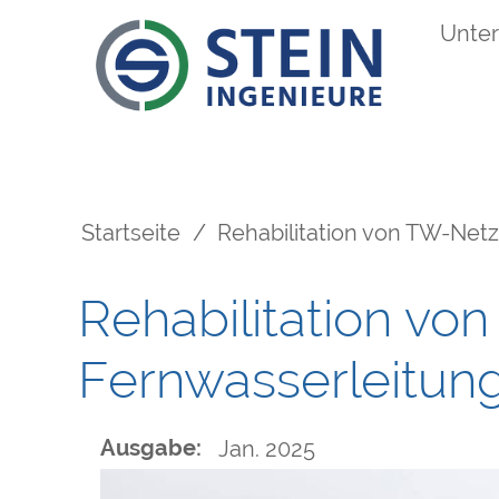
Direkt
Unte
Main
zum
Inhalt
navigation
Startseite
Rehabilitation von TW-Net
Pfadnavigation
Rehabilitation v
Fernwasserleitun
Ausgabe
Jan. 2025