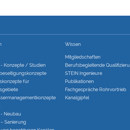
n
Wissen
Mitgliedschaften
- Konzepte / Studien
Berufsbegleitende Qualifizieru
eseitigungs­konzepte
STEIN Ingenieure
s­konzepte für
Publikationen
s­gebiete
Fachgespräche Rohrvortrieb
ser­managementkonzepte
Kanalgipfel
n
 - Neubau
– Sanierung