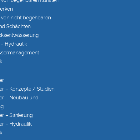
 von begehbaren Kanälen
erken
 von nicht begehbaren
nd Schächten
ks­entwässerung
– Hydraulik
ser­manage­ment
k
er
er – Konzepte / Studien
er – Neubau und
ng
er – Sanierung
er – Hydraulik
k