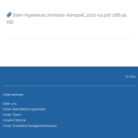
Stein-Ingenieure_Innolines-kompakt_2023-04.pdf
(266.49
KB)
to top
Unternehmen
Über uns
Unser Dienstleistungsansatz
Unser Team
Unsere Historie
Unser Qualitätsmanagementansatz