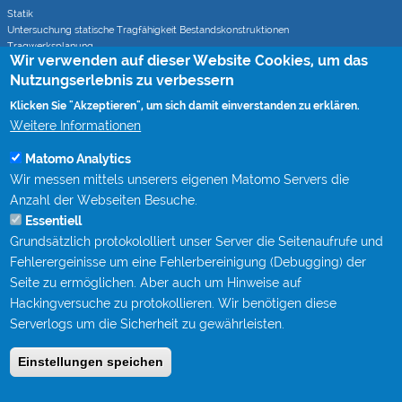
Statik
Untersuchung statische Tragfähigkeit Bestandskonstruktionen
Tragwerksplanung
Wir verwenden auf dieser Website Cookies, um das
Statische Berechnungen bei Sanierungsverfahren
Nutzungserlebnis zu verbessern
Klicken Sie "Akzeptieren", um sich damit einverstanden zu erklären.
Rohrvortrieb
Monitoring von Rohrvortrieben (CoJack)
Weitere Informationen
S-Kurven Vortriebe (CoJack Hydra)
Matomo Analytics
Wir messen mittels unserers eigenen Matomo Servers die
Wissen
Anzahl der Webseiten Besuche.
Mitgliedschaften
Essentiell
Berufsbegleitende Qualifizierung bei STEIN Ingenieure
Grundsätzlich protokololliert unser Server die Seitenaufrufe und
Publikationen
Fachgespräche Rohrvortrieb
Fehlerergeinisse um eine Fehlerbereinigung (Debugging) der
Kanalgipfel
Seite zu ermöglichen. Aber auch um Hinweise auf
Hackingversuche zu protokollieren. Wir benötigen diese
Kontakt
Serverlogs um die Sicherheit zu gewährleisten.
Impressum
Einstellungen speichen
Datenschutz