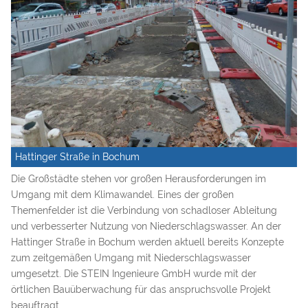
Hattinger Straße in Bochum
Die Großstädte stehen vor großen Herausforderungen im
Umgang mit dem Klimawandel. Eines der großen
Themenfelder ist die Verbindung von schadloser Ableitung
und verbesserter Nutzung von Niederschlagswasser. An der
Hattinger Straße in Bochum werden aktuell bereits Konzepte
zum zeitgemäßen Umgang mit Niederschlagswasser
umgesetzt. Die STEIN Ingenieure GmbH wurde mit der
örtlichen Bauüberwachung für das anspruchsvolle Projekt
beauftragt.