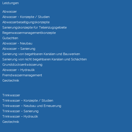
Leistungen
Abwasser
Abwasser - Konzepte / Studien
Abwasserbeseitigungs­konzepte
Sanierungs­konzepte für Teileinzugs­gebiete
Regenwasser­managementkonzepte
Gutachten
Abwasser - Neubau
Abwasser – Sanierung
Sanierung von begehbaren Kanälen und Bauwerken
Sanierung von nicht begehbaren Kanälen und Schächten
Grundstücks­entwässerung
Abwasser – Hydraulik
Fremdwasser­manage­ment
Geotechnik
Trinkwasser
Trinkwasser – Konzepte / Studien
Trinkwasser – Neubau und Erneuerung
Trinkwasser – Sanierung
Trinkwasser – Hydraulik
Geotechnik