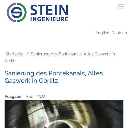
Direkt
Main
zum
Inhalt
navigation
English
Deutsch
Startseite
Sanierung des Pontekanals, Altes Gaswerk in
Pfadnavigation
Görlitz
Sanierung des Pontekanals, Altes
Gaswerk in Görlitz
Ausgabe
Febr. 2022