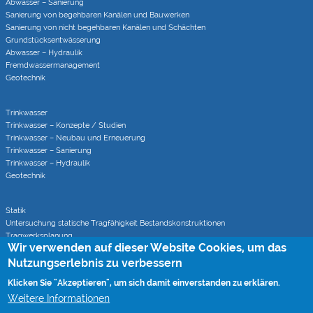
Abwasser – Sanierung
Sanierung von begehbaren Kanälen und Bauwerken
Sanierung von nicht begehbaren Kanälen und Schächten
Grundstücks­entwässerung
Abwasser – Hydraulik
Fremdwasser­manage­ment
Geotechnik
Trinkwasser
Trinkwasser – Konzepte / Studien
Trinkwasser – Neubau und Erneuerung
Trinkwasser – Sanierung
Trinkwasser – Hydraulik
Geotechnik
Statik
Untersuchung statische Tragfähigkeit Bestandskonstruktionen
Tragwerksplanung
Wir verwenden auf dieser Website Cookies, um das
Statische Berechnungen bei Sanierungsverfahren
Nutzungserlebnis zu verbessern
Klicken Sie "Akzeptieren", um sich damit einverstanden zu erklären.
Rohrvortrieb
Monitoring von Rohrvortrieben (CoJack)
Weitere Informationen
S-Kurven Vortriebe (CoJack Hydra)