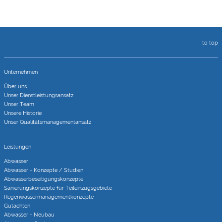
to top
Unternehmen
Über uns
Unser Dienstleistungsansatz
Unser Team
Unsere Historie
Unser Qualitätsmanagementansatz
Leistungen
Abwasser
Abwasser - Konzepte / Studien
Abwasserbeseitigungs­konzepte
Sanierungs­konzepte für Teileinzugs­gebiete
Regenwasser­managementkonzepte
Gutachten
Abwasser - Neubau