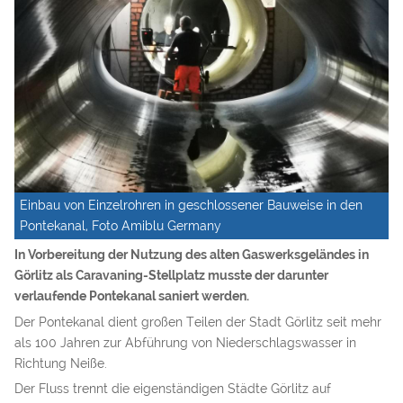
Einbau von Einzelrohren in geschlossener Bauweise in den
Pontekanal, Foto Amiblu Germany
In Vorbereitung der Nutzung des alten Gaswerksgeländes in
Görlitz als Caravaning-Stellplatz musste der darunter
verlaufende Pontekanal saniert werden.
Der Pontekanal dient großen Teilen der Stadt Görlitz seit mehr
als 100 Jahren zur Abführung von Niederschlagswasser in
Richtung Neiße.
Der Fluss trennt die eigenständigen Städte Görlitz auf