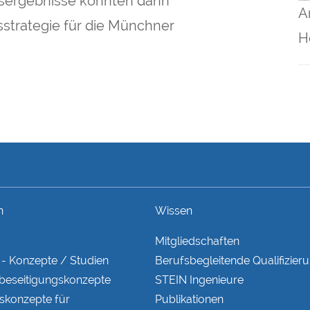
sergebnisse konnten dann
A
strategie für die Münchner
H
n
Wissen
Mitgliedschaften
- Konzepte / Studien
Berufsbegleitende Qualifizieru
eseitigungs­konzepte
STEIN Ingenieure
s­konzepte für
Publikationen