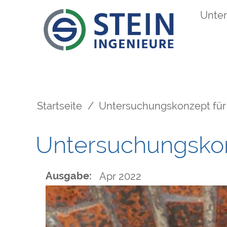
Direkt
Unte
Main
zum
Inhalt
navigation
Startseite
Untersuchungskonzept für
Pfadnavigation
Untersuchungsko
Ausgabe
Apr 2022