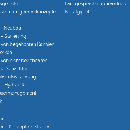
s­gebiete
Fachgespräche Rohrvortrieb
ser­managementkonzepte
Kanalgipfel
n
 - Neubau
– Sanierung
 von begehbaren Kanälen
erken
 von nicht begehbaren
nd Schächten
ks­entwässerung
– Hydraulik
ser­manage­ment
k
er
er – Konzepte / Studien