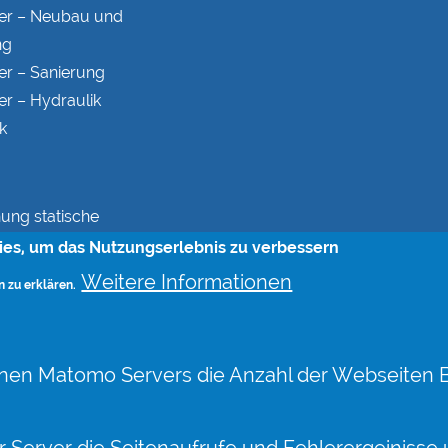
er – Neubau und
ng
er – Sanierung
er – Hydraulik
k
ung statische
eit
ies, um das Nutzungserlebnis zu verbessern
onstruktionen
Weitere Informationen
n zu erklären.
splanung
 Berechnungen bei
sverfahren
enen Matomo Servers die Anzahl der Webseiten 
ieb
g von Rohrvortrieben