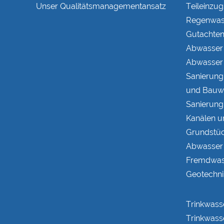
Unser Qualitätsmanagementansatz
Teileinzug
Regenwas
Gutachte
Abwasser
Abwasser 
Sanierung
und Bauw
Sanierung
Kanälen u
Grundstüc
Abwasser 
Fremdwas
Geotechni
Trinkwass
Trinkwass