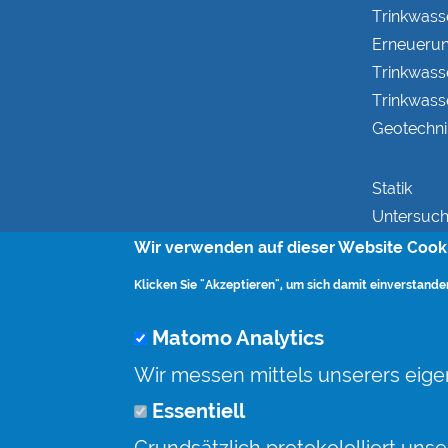
Trinkwass
Erneueru
Trinkwass
Trinkwass
Geotechni
Statik
Untersuch
Tragfähigk
Wir verwenden auf dieser Website Cook
Bestandsk
Klicken Sie "Akzeptieren", um sich damit einverstande
Tragwerk
Statische
Matomo Analytics
Sanierung
Wir messen mittels unserers eig
Essentiell
Rohrvortr
Monitorin