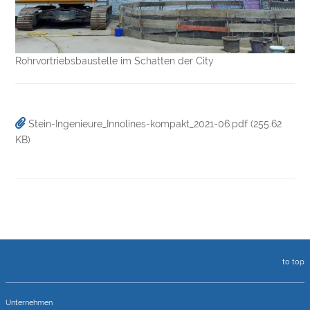
Rohrvortriebsbaustelle im Schatten der City
Stein-Ingenieure_Innolines-kompakt_2021-06.pdf
(255.62
KB)
to top
Unternehmen