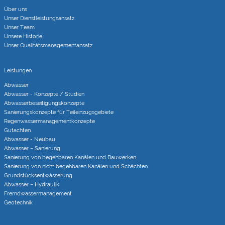
Über uns
Unser Dienstleistungsansatz
Unser Team
Unsere Historie
Unser Qualitätsmanagementansatz
Leistungen
Abwasser
Abwasser - Konzepte / Studien
Abwasserbeseitigungs­konzepte
Sanierungs­konzepte für Teileinzugs­gebiete
Regenwasser­managementkonzepte
Gutachten
Abwasser - Neubau
Abwasser – Sanierung
Sanierung von begehbaren Kanälen und Bauwerken
Sanierung von nicht begehbaren Kanälen und Schächten
Grundstücks­entwässerung
Abwasser – Hydraulik
Fremdwasser­manage­ment
Geotechnik