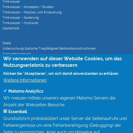
Trinkwasser
Trinkwasser – Konzepte / Studien
Trinkwasser – Neubau und Erneuerung
Trinkwasser – Sanierung
Trinkwasser – Hydraulik
Geotechnik
Statik
Untersuchung statische Tragfähigkeit Bestandskonstruktionen
Tragwerksplanung
Wir verwenden auf dieser Website Cookies, um das
Statische Berechnungen bei Sanierungsverfahren
Nutzungserlebnis zu verbessern
Klicken Sie "Akzeptieren", um sich damit einverstanden zu erklären.
Rohrvortrieb
Monitoring von Rohrvortrieben (CoJack)
Weitere Informationen
S-Kurven Vortriebe (CoJack Hydra)
Matomo Analytics
Wir messen mittels unserers eigenen Matomo Servers die
Wissen
Anzahl der Webseiten Besuche.
Mitgliedschaften
Essentiell
Berufsbegleitende Qualifizierung bei STEIN Ingenieure
Grundsätzlich protokololliert unser Server die Seitenaufrufe und
Publikationen
Fachgespräche Rohrvortrieb
Fehlerergeinisse um eine Fehlerbereinigung (Debugging) der
Kanalgipfel
Seite zu ermöglichen. Aber auch um Hinweise auf