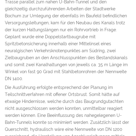
Trasse parallel zum nahen U-Bahn-Tunnel und den
gleichzeitig durchzuführenden Arbeiten der Stadtwerke
Bochum zur Umlegung der ebenfalls im Baufeld befindlichen
Versorgungsleitungen, kam für den Neubau des Kanals trotz
der kurzen Haltungslängen nur ein Rohrvortrieb in Frage.
Geplant wurde eine Doppelstartbaugrube mit
Spritzbetonsicherung innerhalb einer Mittelinsel eines
neuralgischen Verkehrsknotenpunktes am Südring, zwei
Zielbaugruben an den Anschlusspunkten des Bestandskanals
und somit zwei Kanalhaltungen von jeweils ca. 35 m Länge im
Winkel von fast 90 Grad mit Stahlbetonrohren der Nennweite
DN 1400.
Die Ausführung erfolgte entsprechend der Planung im
Teilschnittverfahren mit offener Ortsbrust. Somit hätte auf
etwaige Hindernisse, welche durch das Baugrundgutachten
nicht ausgeschlossen werden konnten, unmittelbar reagiert
werden können. Eine Beeinflussung des nahegelegenen U-
Bahn-Tunnels konnte so minimiert werden. Zusätzlich lässt der
Querschnitt, hydraulisch wäre eine Nennweite von DN 1200