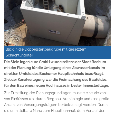
Blick in die Doppelstartbaugrube mit gesetztem
Schachtunterteil
Die Stein Ingenieure GmbH wurde seitens der Stadt Bochum
mit der Planung für die Umlegung eines Abwasserkanals im
direkten Umfeld des Bochumer Hauptbahnhofs beauftragt.
Ziel der Kanalverlegung war die Freimachung des Baufeldes
für den Bau eines neuen Hochhauses in bester Innenstadtlage.
Zur Ermittlung der Planungsgrundlagen musste eine Vielzahl
von Einflüssen u.a. durch Bergbau, Archäologie und eine große
Anzahl von Versorgungsträgern berücksichtigt werden. Durch
die unmittelbare Nähe zum Hauptbahnhof, dem Verlauf der