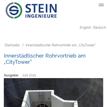
Direkt
Main
zum
Inhalt
navigation
English
Deutsch
Startseite
Innerstädtischer Rohrvortrieb am „CityTower“
Pfadnavigation
Innerstädtischer Rohrvortrieb am
„CityTower“
Ausgabe
Juni 2021